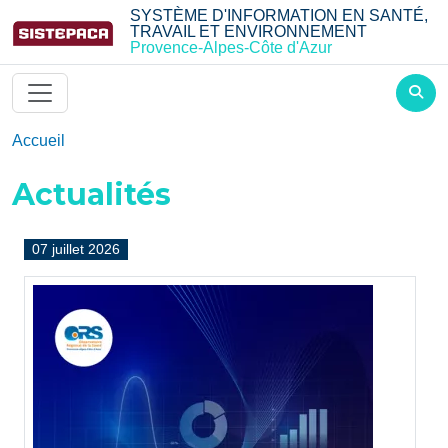
Aller au contenu principal
SYSTÈME D'INFORMATION EN SANTÉ,
TRAVAIL ET ENVIRONNEMENT
Provence-Alpes-Côte d'Azur
Accueil
Actualités
07 juillet 2026