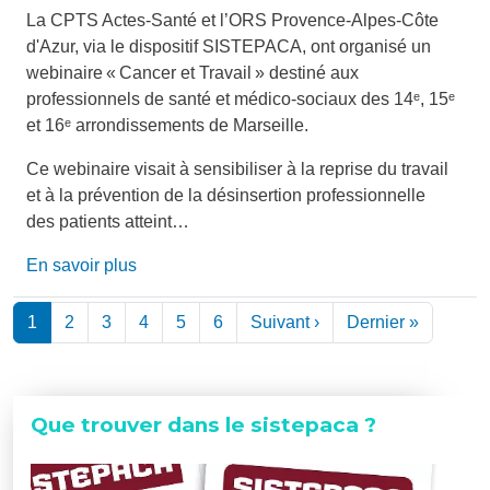
La CPTS Actes-Santé et l’ORS Provence-Alpes-Côte
d'Azur, via le dispositif SISTEPACA, ont organisé un
webinaire « Cancer et Travail » destiné aux
professionnels de santé et médico-sociaux des 14ᵉ, 15ᵉ
et 16ᵉ arrondissements de Marseille.
Ce webinaire visait à sensibiliser à la reprise du travail
et à la prévention de la désinsertion professionnelle
des patients atteint…
En savoir plus
Pagination
Page suivante
Dernière
1
2
3
4
5
6
Suivant ›
Dernier »
Que trouver dans le sistepaca ?