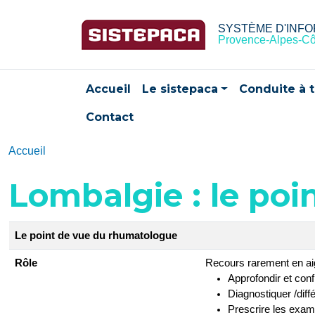
Aller au contenu principal
SYSTÈME D'INFO
Provence-Alpes-Cô
Navigation principale
Accueil
Le sistepaca
Conduite à t
Contact
Accueil
Lombalgie : le po
Le point de vue du rhumatologue
Rôle
Recours rarement en ai
Approfondir et conf
Diagnostiquer /diff
Prescrire les exam